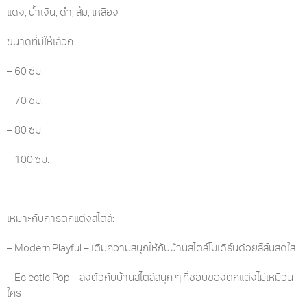
แดง, น้ำเงิน, ดำ, ส้ม, เหลือง
ขนาดที่มีให้เลือก
– 60 ซม.
– 70 ซม.
– 80 ซม.
– 100 ซม.
เหมาะกับการตกแต่งสไตล์:
– Modern Playful – เติมความสนุกให้กับบ้านสไตล์โมเดิร์นด้วยสีสันสดใส
– Eclectic Pop – ลงตัวกับบ้านสไตล์สนุก ๆ ที่ชอบของตกแต่งไม่เหมือน
ใคร