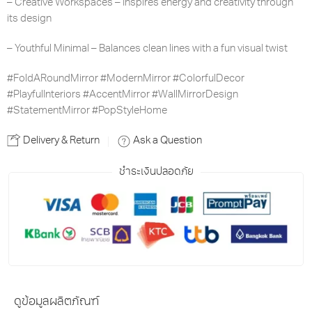
– Creative Workspaces – Inspires energy and creativity through
its design
– Youthful Minimal – Balances clean lines with a fun visual twist
#FoldARoundMirror #ModernMirror #ColorfulDecor
#PlayfulInteriors #AccentMirror #WallMirrorDesign
#StatementMirror #PopStyleHome
Delivery & Return
Ask a Question
ชำระเงินปลอดภัย
ดูข้อมูลผลิตภัณฑ์