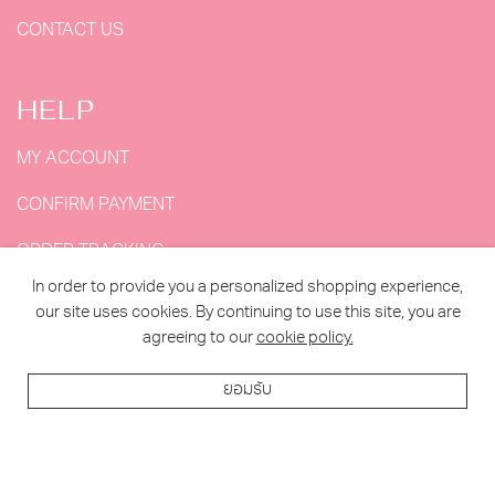
CONTACT US
HELP
MY ACCOUNT
CONFIRM PAYMENT
ORDER TRACKING
In order to provide you a personalized shopping experience,
MY ORDERS
our site uses cookies. By continuing to use this site, you are
agreeing to our
cookie policy.
ยอมรับ
2023 MY DOLLS HOUSE ALL RIGHTS RESERVED. |
DESIGNED BY MAKE2WEB