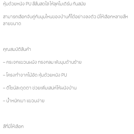
หุ้มด้วยหนัง PU สีสันสดใส ให้ลุคโมเดิร์น ทันสมัย
สามารถเลือกจับคู่กับมุมไหนของบ้านก็ได้อย่างลงตัว มีให้เลือกหลายสีห
ลายขนาด
คุณสมบัติสินค้า
– กระจกแขวนผนัง ทรงกลม พับมุมด้านซ้าย
– โครงทำจากไม้อัด หุ้มด้วยหนัง PU
– ดีไซน์สะดุดตา ช่วยเพิ่มเสน่ห์ให้ผนังบ้าน
– น้ำหนักเบา แขวนง่าย
สีที่มีให้เลือก