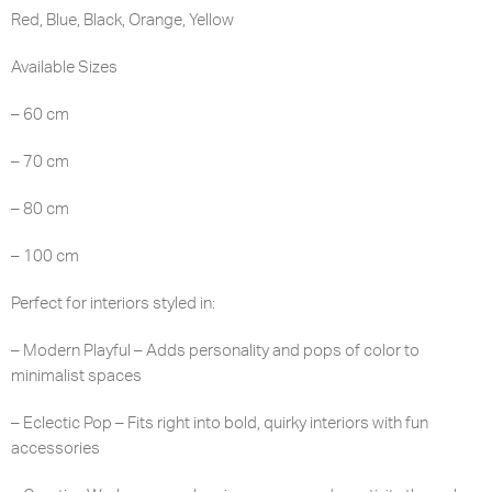
Red, Blue, Black, Orange, Yellow
Available Sizes
– 60 cm
– 70 cm
– 80 cm
– 100 cm
Perfect for interiors styled in:
– Modern Playful – Adds personality and pops of color to
minimalist spaces
– Eclectic Pop – Fits right into bold, quirky interiors with fun
accessories