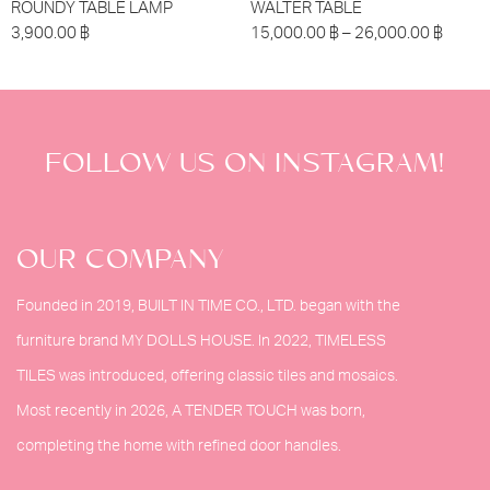
ROUNDY TABLE LAMP
WALTER TABLE
3,900.00
฿
15,000.00
฿
–
26,000.00
฿
FOLLOW US ON INSTAGRAM!
OUR COMPANY
Founded in 2019, BUILT IN TIME CO., LTD. began with the
furniture brand MY DOLLS HOUSE. In 2022, TIMELESS
TILES was introduced, offering classic tiles and mosaics.
Most recently in 2026, A TENDER TOUCH was born,
completing the home with refined door handles.