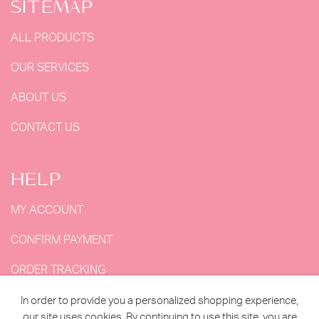
SITEMAP
ALL PRODUCTS
OUR SERVICES
ABOUT US
CONTACT US
HELP
MY ACCOUNT
CONFIRM PAYMENT
ORDER TRACKING
MY ORDERS
In order to provide you a personalized shopping experience,
our site uses cookies. By continuing to use this site, you are