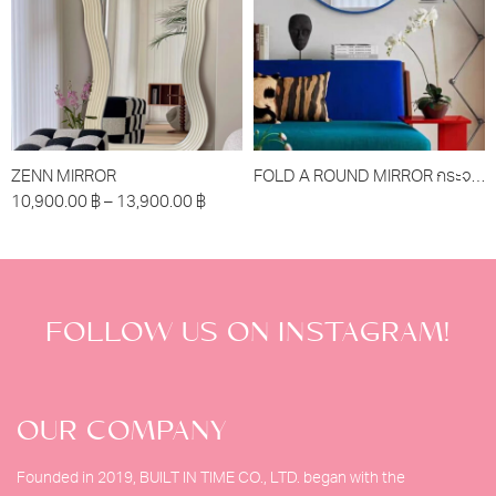
ZENN MIRROR
FOLD A ROUND MIRROR กระจกรุ่นโฟล์วอะราว
10,900.00
฿
–
13,900.00
฿
FOLLOW US ON INSTAGRAM!
OUR COMPANY
Founded in 2019, BUILT IN TIME CO., LTD. began with the