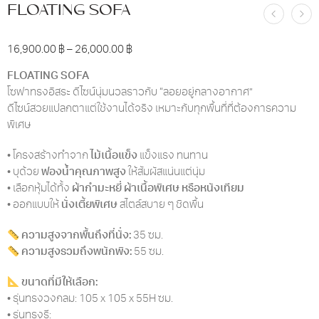
FLOATING SOFA
16,900.00
฿
–
26,000.00
฿
FLOATING SOFA
โซฟาทรงอิสระ ดีไซน์นุ่มนวลราวกับ “ลอยอยู่กลางอากาศ”
ดีไซน์สวยแปลกตาแต่ใช้งานได้จริง เหมาะกับทุกพื้นที่ที่ต้องการความ
พิเศษ
• โครงสร้างทำจาก
ไม้เนื้อแข็ง
แข็งแรง ทนทาน
• บุด้วย
ฟองน้ำคุณภาพสูง
ให้สัมผัสแน่นแต่นุ่ม
• เลือกหุ้มได้ทั้ง
ผ้ากำมะหยี่ ผ้าเนื้อพิเศษ หรือหนังเทียม
• ออกแบบให้
นั่งเตี้ยพิเศษ
สไตล์สบาย ๆ ชิดพื้น
ความสูงจากพื้นถึงที่นั่ง:
35 ซม.
ความสูงรวมถึงพนักพิง:
55 ซม.
ขนาดที่มีให้เลือก:
• รุ่นทรงวงกลม: 105 x 105 x 55H ซม.
• รุ่นทรงรี: