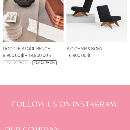
DOODLE STOOL BENCH
SIG CHAIR & SOFA
9,900.00
฿
–
19,900.00
฿
16,900.00
฿
110x45x47H CM.
42x42x47H CM.
FOLLOW US ON INSTAGRAM!