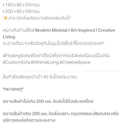
• 160 x 80 x 55H ซม.
• 200 x 80 x 55H ซม.
สามารถสั่งผลิตขนาดพิเศษเพิ่มเติมได้
เหมาะกับบ้านสไตล์
Modern Minimal / Art-Inspired / Creative
Living
จะวางเดี่ยว ๆ หรือจัดคู่กันในมุมโชว์สไตล์ ก็โดดเด่นทุกองศา
#FloatingSofa #โซฟาดีไซน์ #โซฟาทรงรี #เฟอร์นิเจอร์โมเดิร์น
#CustomSofa #MinimalLiving #CreativeSpace
สินค้าสั่งผลิตและนำเข้า 40 วันโดยประมาณ
*หมายเหตุ*
ขนาดสินค้าไม่เกิน 200 cm. จัดส่งได้ทั่วประเทศไทย
ขนาดสินค้าเกิน 200 cm. จัดส่งเฉพาะ กรุงเทพและปริมณฑล หรือ
บริการขนส่งคิดตามระยะทาง