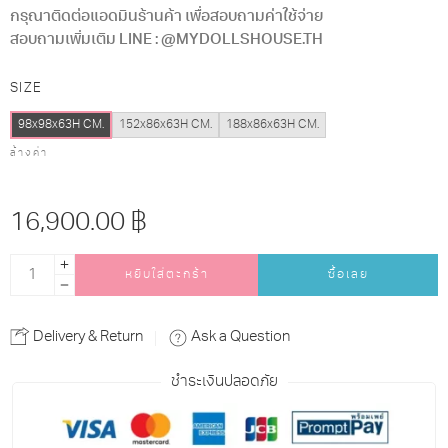
กรุณาติดต่อแอดมินร้านค้า เพื่อสอบถามค่าใช้จ่าย
สอบถามเพิ่มเติม LINE : @MYDOLLSHOUSE.TH
SIZE
98x98x63H CM.
152x86x63H CM.
188x86x63H CM.
ล้างค่า
16,900.00
฿
หยิบใส่ตะกร้า
ซื้อเลย
Alternative:
Delivery & Return
Ask a Question
ชำระเงินปลอดภัย