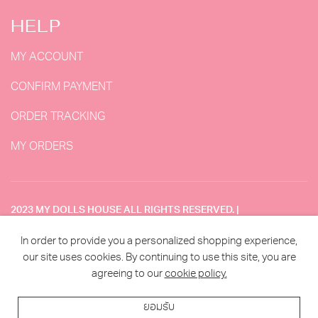
HELP
MY ACCOUNT
CONFIRM PAYMENT
ORDER TRACKING
MY ORDERS
2023 MY DOLLS HOUSE ALL RIGHTS RESERVED. |
DESIGNED BY MAKE2WEB
In order to provide you a personalized shopping experience,
our site uses cookies. By continuing to use this site, you are
agreeing to our
cookie policy.
TERMS & CONDITION
ยอมรับ