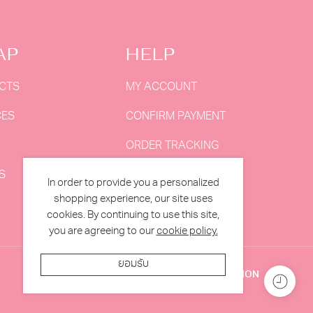
AP
HELP
CTS
MY ACCOUNT
CES
CONFIRM PAYMENT
ORDER TRACKING
S
MY ORDERS
In order to provide you a personalized
shopping experience, our site uses
cookies. By continuing to use this site,
you are agreeing to our
cookie policy.
ยอมรับ
TERMS & CONDITION