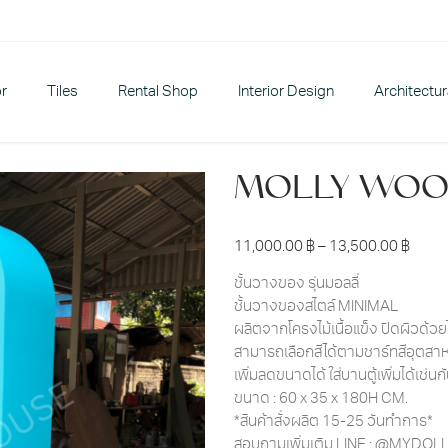
or
Tiles
Rental Shop
Interior Design
Architectu
MOLLY WOO
11,000.00
฿
–
13,500.00
฿
ชั้นวางของ รุ่นมอลลี่
ชั้นวางของสไตล์ MINIMAL
ผลิตจากโครงไม้เนื้อแข็ง ปิดผิวด้วยไ
สามารถเลือกสีได้ตามชาร์ทสีอุตส
เพิ่มลดขนาดได้ ใส่บานตู้เพิ่มได้เช่นก
ขนาด : 60 x 35 x 180H CM.
*สินค้าสั่งผลิต 15-25 วันทำการ*
สอบถามเพิ่มเติม LINE : @MYDO