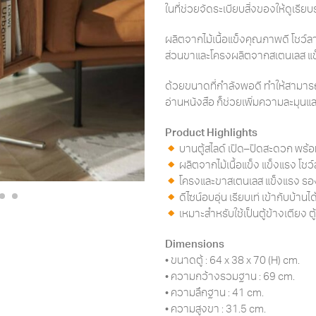
ในที่ช่วยจัดระเบียบสิ่งของให้ดูเรียบ
ผลิตจากไม้เนื้อแข็งคุณภาพดี โชว์ล
ส่วนขาและโครงผลิตจากสเตนเลส แข็
ด้วยขนาดที่กำลังพอดี ทำให้สามารถ
อ่านหนังสือ ก็ช่วยเพิ่มความละมุนและค
Product Highlights
บานตู้สไลด์ เปิด–ปิดสะดวก พร้อม
ผลิตจากไม้เนื้อแข็ง แข็งแรง โ
โครงและขาสเตนเลส แข็งแรง รองร
ดีไซน์อบอุ่น เรียบเท่ เข้ากับบ้า
เหมาะสำหรับใช้เป็นตู้ข้างเตียง 
Dimensions
• ขนาดตู้ : 64 x 38 x 70 (H) cm.
• ความกว้างรวมฐาน : 69 cm.
• ความลึกฐาน : 41 cm.
• ความสูงขา : 31.5 cm.