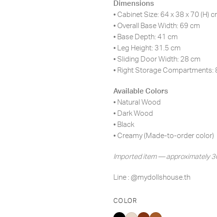
Dimensions
• Cabinet Size: 64 x 38 x 70 (H) 
• Overall Base Width: 69 cm
• Base Depth: 41 cm
• Leg Height: 31.5 cm
• Sliding Door Width: 28 cm
• Right Storage Compartments: 8
Available Colors
• Natural Wood
• Dark Wood
• Black
• Creamy (Made-to-order color)
Imported item — approximately 30
Line : @mydollshouse.th
COLOR