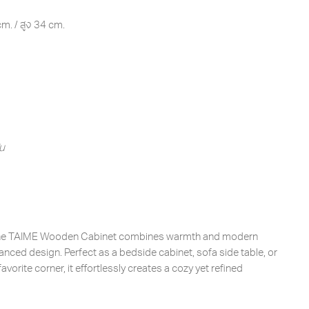
m. / สูง 34 cm.
ัน
, the TAIME Wooden Cabinet combines warmth and modern
lanced design. Perfect as a bedside cabinet, sofa side table, or
orite corner, it effortlessly creates a cozy yet refined