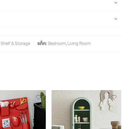
Shelf & Storage
แท็ก:
Bedroom
,
Living Room