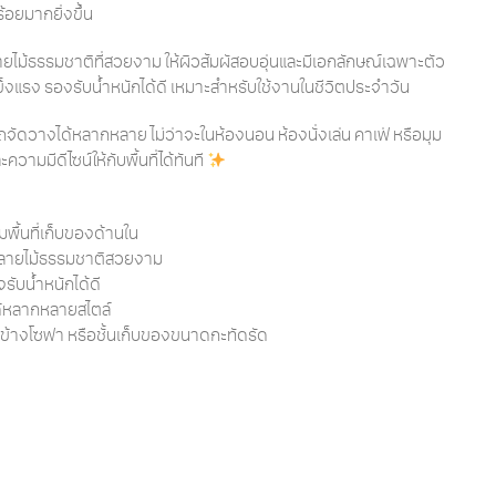
ร้อยมากยิ่งขึ้น
ายไม้ธรรมชาติที่สวยงาม ให้ผิวสัมผัสอบอุ่นและมีเอกลักษณ์เฉพาะตัว
งแรง รองรับน้ำหนักได้ดี เหมาะสำหรับใช้งานในชีวิตประจำวัน
จัดวางได้หลากหลาย ไม่ว่าจะในห้องนอน ห้องนั่งเล่น คาเฟ่ หรือมุม
วามมีดีไซน์ให้กับพื้นที่ได้ทันที
พื้นที่เก็บของด้านใน
ชว์ลายไม้ธรรมชาติสวยงาม
ับน้ำหนักได้ดี
นได้หลากหลายสไตล์
ตู้ข้างโซฟา หรือชั้นเก็บของขนาดกะทัดรัด