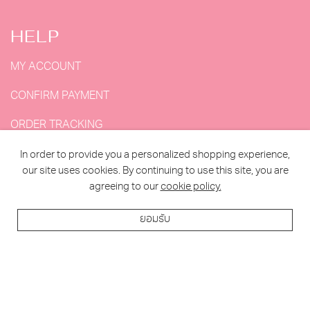
HELP
MY ACCOUNT
CONFIRM PAYMENT
ORDER TRACKING
MY ORDERS
In order to provide you a personalized shopping experience,
our site uses cookies. By continuing to use this site, you are
agreeing to our
cookie policy.
2023 MY DOLLS HOUSE ALL RIGHTS RESERVED. |
ยอมรับ
DESIGNED BY MAKE2WEB
TERMS & CONDITION
บทวิจารณ์ (0)