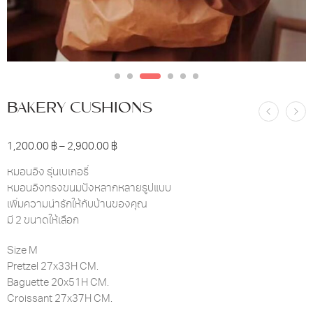
BAKERY CUSHIONS
1,200.00
฿
–
2,900.00
฿
หมอนอิง รุ่นเบเกอรี่
หมอนอิงทรงขนมปังหลากหลายรูปแบบ
เพิ่มความน่ารักให้กับบ้านของคุณ
มี 2 ขนาดให้เลือก
Size M
Pretzel 27x33H CM.
Baguette 20x51H CM.
Croissant 27x37H CM.