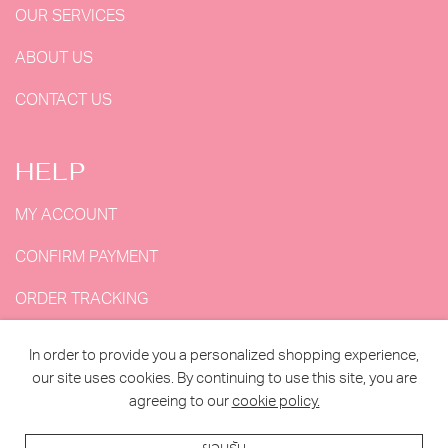
OUR SERVICES
ABOUT US
CONTACT US
HELP
MY ACCOUNT
CONFIRM PAYMENT
ORDER TRACKING
MY ORDERS
In order to provide you a personalized shopping experience,
our site uses cookies. By continuing to use this site, you are
agreeing to our
cookie policy.
2023 MY DOLLS HOUSE ALL RIGHTS RESERVED. |