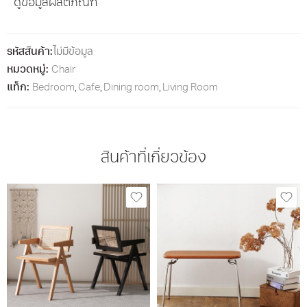
ดูข้อมูลผลิตภัณฑ์
รหัสสินค้า:
ไม่มีข้อมูล
หมวดหมู่:
Chair
แท็ก:
Bedroom
,
Cafe
,
Dining room
,
Living Room
สินค้าที่เกี่ยวข้อง