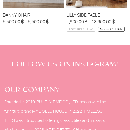
BANNY CHAIR
LILLY SIDE TABLE
5,500.00
฿
–
5,900.00
฿
4,900.00
฿
–
13,900.00
฿
120 x 46 x 71H CM.
60 x 30 x 41H CM.
FOLLOW US ON INSTAGRAM!
OUR COMPANY
Founded in 2019, BUILT IN TIME CO., LTD. began with the
furniture brand MY DOLLS HOUSE. In 2022, TIMELESS
TILES was introduced, offering classic tiles and mosaics.