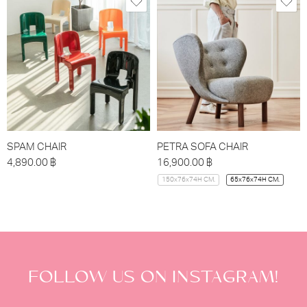
SPAM CHAIR
PETRA SOFA CHAIR
4,890.00
฿
16,900.00
฿
150x76x74H CM.
65x76x74H CM.
FOLLOW US ON INSTAGRAM!