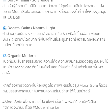
Soft Minimal / Soft Modern
สำหรับผู้ที่ชอบบ้านมินิมอล แต่ไม่อยากให้ดูแข็งจนเกินไป โซฟาทรงโค้ง
อย่าง Moon Sofa จะช่วยเบรกความเหลี่ยมของพื้นที่ ทำให้ห้องดูละมุน
และเป็นมิตร
Coastal Calm / Natural Light
ถ้าบ้านคุณเน้นแสงธรรมชาติ สีขาว ครีม ฟ้า หรือไม้โทนอ่อน Moon
Sofa จะเข้ากันได้ดีมาก ทั้งในแง่โทนสีและรูปทรงที่ให้อารมณ์ผ่อนคลาย
เหมือนนั่งอยู่ริมทะเล
Organic Modern
แนวที่เน้นเส้นสายธรรมชาติ ความโค้ง ความกลมกลืนของวัสดุ เช่น หิน ไม้
และผ้า Moon Sofa ถือเป็นเฟอร์นิเจอร์ที่ลงตัว ทั้งในฟอร์มและพื้นผิว
สัมผัส
หากต้องการจัดวางในห้องสตูดิโอ คาเฟ่ หรือโชว์รูม Moon Sofa ก็ช่วย
เพิ่มบรรยากาศแบบ “คุ้มค่าในความเรียบง่าย” ได้เป็นอย่างดี
#MoonSofa #โซฟาทรงโค้ง #โซฟาสั่งทำ #เฟอร์นิเจอร์พรีเมียม
#ตกแต่งบ้านมีสไตล์ #ModernInterior