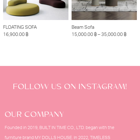
FLOATING SOFA
Beam Sofa
16,900.00
฿
15,000.00
฿
–
35,000.00
฿
FOLLOW US ON INSTAGRAM!
OUR COMPANY
Founded in 2019, BUILT IN TIME CO., LTD. began with the
furniture brand MY DOLLS HOUSE. In 2022, TIMELESS