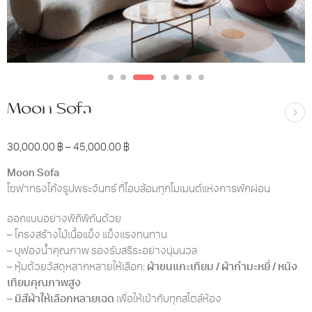
Moon Sofa
30,000.00
฿
–
45,000.00
฿
Moon Sofa
โซฟาทรงโค้งรูปพระจันทร์ ที่โอบล้อมทุกโมเมนต์แห่งการพักผ่อน
ออกแบบอย่างพิถีพิถันด้วย
– โครงสร้างไม้เนื้อแข็ง แข็งแรงทนทาน
– บุฟองน้ำคุณภาพ รองรับสรีระอย่างนุ่มนวล
– หุ้มด้วยวัสดุหลากหลายให้เลือก:
ผ้าขนแกะเทียม / ผ้ากำมะหยี่ / หนัง
เทียมคุณภาพสูง
–
มีสีผ้าให้เลือกหลายเฉด
เพื่อให้เข้ากับทุกสไตล์ห้อง