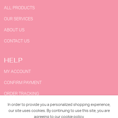
ALL PRODUCTS
OUR SERVICES
ABOUT US
CONTACT US
HELP
MY ACCOUNT
CONFIRM PAYMENT
ORDER TRACKING
In order to provide you a personalized shopping experience,
MY ORDERS
our site uses cookies. By continuing to use this site, you are
agreeing to our
cookie policy.