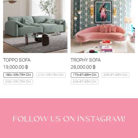
TOPPO SOFA
TROPHY SOFA
19,000.00
฿
28,000.00
฿
180x105x75H CM.
210x105x75H CM.
170x97x85H CM.
205x97x85H CM.
240x105x75H CM.
240x97x85H CM.
FOLLOW US ON INSTAGRAM!