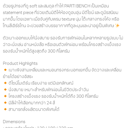
ด้วยรูปทรงที่ดู soft และสมดุล ทำให้ PARTI BENCH เป็นเหมือน
statement piece ที่ช่วยเติมมิติให้ห้องดูอบอุ่น มีดีไซน์ และดูมีรสนิยม
มากขึ้น โดยเฉพาะเมื่อจับคู่กับพรม texture นุ่ม โต๊ะกลางทรงโค้ง หรือ
โทนสีเอิร์ธโทน จะช่วยสร้างบรรยากาศที่ดูละมุนและน่าอยู่เป็นพิเศษ
ตัวเบาะออกแบบให้นั่งสบาย รองรับการพักผ่อนในหลากหลายรูปแบบ ไม่
ว่าจะนั่งเล่น อ่านหนังสือ หรือเอนตัวพักผ่อน พร้อมโครงสร้างแข็งแรง
รองรับน้ำหนักได้สูงสุดถึง 300 กิโลกรัม
Product Highlights
เบาะพิงสามเหลี่ยมและหมอนทรงกระบอกแยกชิ้น จัดวางและเคลื่อน
ย้ายได้อย่างอิสระ
ดีไซน์โมเดิร์น เรียบง่าย แต่มีเอกลักษณ์
นั่งสบาย เหมาะสำหรับพักผ่อนในชีวิตประจำวัน
โครงสร้างแข็งแรง รองรับน้ำหนักได้ถึง 300 กิโลกรัม
มีสีผ้าให้เลือกมากกว่า 24 สี
สามารถสั่งผลิตขนาดพิเศษได้
Dimensions