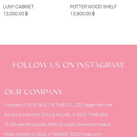
LUNY CABINET
POTTER WOOD SHELF
13,000.00
฿
13,900.00
฿
FOLLOW US ON INSTAGRAM!
OUR COMPANY
Founded in 2019, BUILT IN TIME CO., LTD. began with the
furniture brand MY DOLLS HOUSE. In 2022, TIMELESS
TILES was introduced, offering classic tiles and mosaics.
Most recently in 2026, A TENDER TOUCH was born,