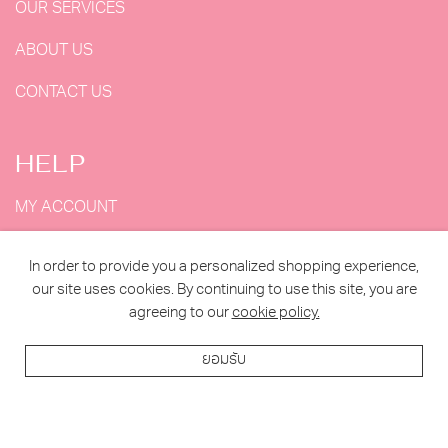
OUR SERVICES
ABOUT US
CONTACT US
HELP
MY ACCOUNT
CONFIRM PAYMENT
In order to provide you a personalized shopping experience,
our site uses cookies. By continuing to use this site, you are
ORDER TRACKING
agreeing to our
cookie policy.
MY ORDERS
ยอมรับ
2023 MY DOLLS HOUSE ALL RIGHTS RESERVED. |