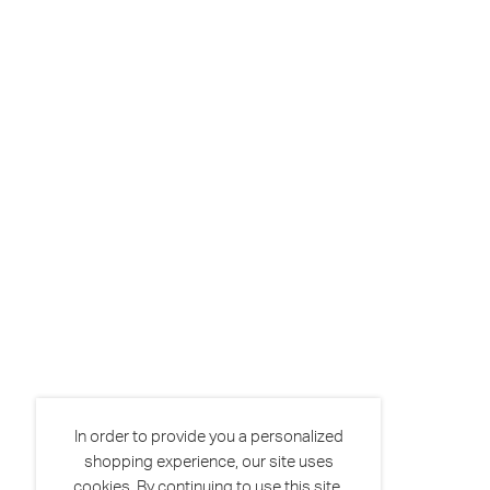
In order to provide you a personalized
shopping experience, our site uses
cookies. By continuing to use this site,