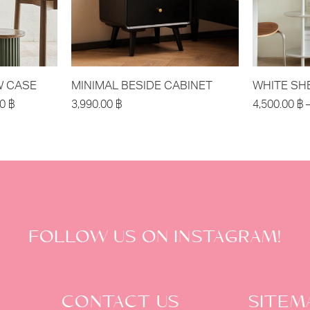
 CASE
MINIMAL BESIDE CABINET
WHITE SH
00
฿
3,990.00
฿
4,500.00
฿
FOLLOW US ON INSTAGRAM!
CONTACT US
SITEM