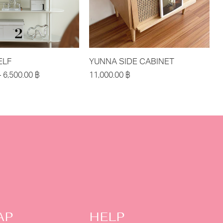
ELF
YUNNA SIDE CABINET
–
6,500.00
฿
11,000.00
฿
AP
HELP